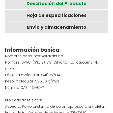
Descripción del Producto
Hoja de especificaciones
Envío y almacenamiento
Información básica:
Nombres comunes: Astaxantina
Nombre IUPAC: (3S,3'S)-3,3'-Dihidroxi-β,β-caroteno-4,4'-
diona
Fórmula molecular: C40H52O4
Peso molecular: 596,86 g/mol
Número CAS: 472-61-7
Propiedades físicas:
Aspecto: Polvo cristalino de color rojo oscuro a violeta.
Punto de fusión: aproximadamente 215-216°C