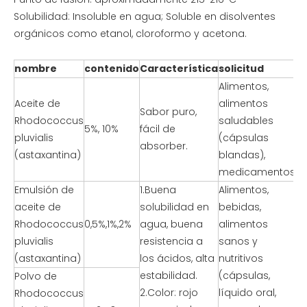
Solubilidad: Insoluble en agua; Soluble en disolventes
orgánicos como etanol, cloroformo y acetona.
nombre
contenido
Característica
solicitud
Alimentos,
Aceite de
alimentos
Sabor puro,
Rhodococcus
saludables
5%, 10%
fácil de
pluvialis
(cápsulas
absorber.
(astaxantina)
blandas),
medicamentos.
Emulsión de
1.Buena
Alimentos,
aceite de
solubilidad en
bebidas,
Rhodococcus
0,5%,1%,2%
agua, buena
alimentos
pluvialis
resistencia a
sanos y
(astaxantina)
los ácidos, alta
nutritivos
estabilidad.
(cápsulas,
Polvo de
2.Color: rojo
líquido oral,
Rhodococcus