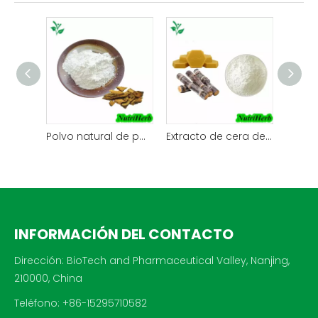
Polvo natural de polidatina con extracto de Polygonum Cuspidatum
Extracto de cera de caña de azúcar Policosanol Octacosanol en polvo
INFORMACIÓN DEL CONTACTO
Dirección: BioTech and Pharmaceutical Valley, Nanjing,
210000, China
Teléfono: +86-15295710582