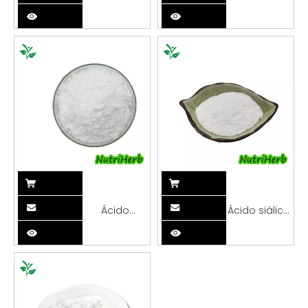
de
de L-
clorhidrato
carnosina al
de
98%
glucosamina
al 98%
Ácido
Ácido siálico
gamma-
al 98% en
aminobutírico
polvo de
98% GABA
ácido N-
en polvo
acetilneuramíni