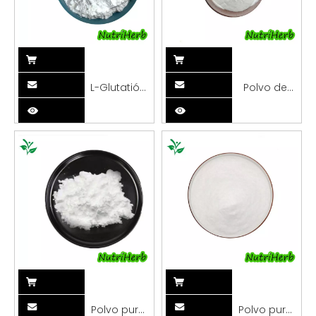
L-Glutatión
Polvo de
Reducido
sulfato de
98%
glucosamina
Glutatión en
2KCL al 99%
Polvo
de calidad
alimentaria
Polvo puro
Polvo puro