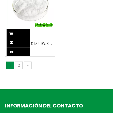
DIM 99% 3 3-
Diindolilmetano
en polvo
1
2
»
INFORMACIÓN DEL CONTACTO