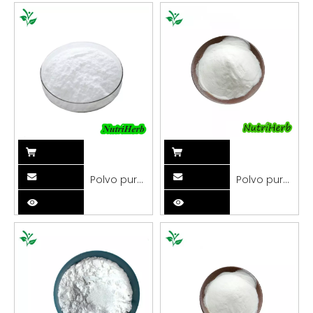
Polvo puro
Polvo puro
de N-acetil-
de sulfato
D-
de
glucosamina
glucosamina
al 98%
al 98%