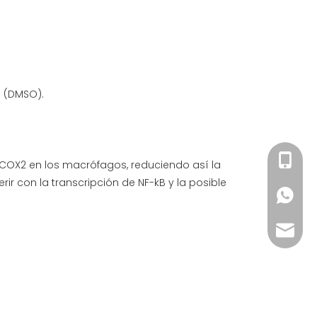
o (DMSO).
+86-15
as COX2 en los macrófagos, reduciendo así la
erir con la transcripción de NF-kB y la posible
+86-15
sales@