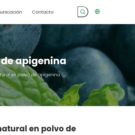
unicación
Contacto
 de apigenina
tural en polvo de apigenina
natural en polvo de