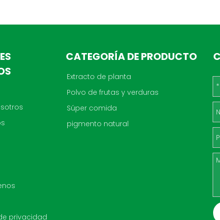
ES
CATEGORÍA DE PRODUCTO
C
OS
Extracto de planta
Polvo de frutas y verduras
sotros
Súper comida
os
pigmento natural
enos
 de privacidad