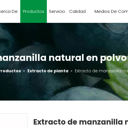
cerca De
Productos
Servicio
Calidad
Medios De Com
manzanilla natural en polvo
Productos
»
Extracto de planta
»
Extracto de manzanilla na
Extracto de manzanilla 