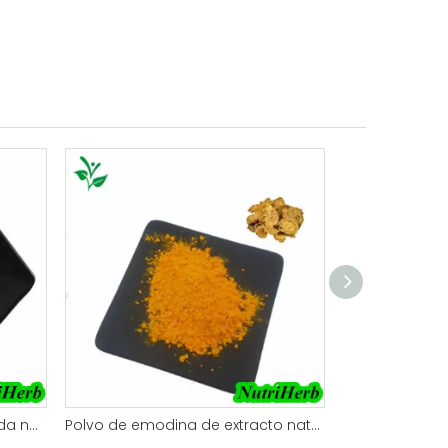
Polvo de diosmina micronizada natural
Polvo de emodina de extracto natural de ruibarbo