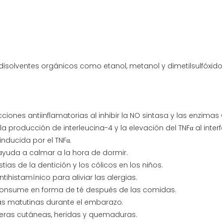
 disolventes orgánicos como etanol, metanol y dimetilsulfóxid
ciones antiinflamatorias al inhibir la NO sintasa y las enzim
la producción de interleucina-4 y la elevación del TNFα al interf
nducida por el TNFα.
ayuda a calmar a la hora de dormir.
estias de la dentición y los cólicos en los niños.
ihistamínico para aliviar las alergias.
 consume en forma de té después de las comidas.
eas matutinas durante el embarazo.
lceras cutáneas, heridas y quemaduras.