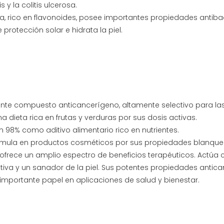
is y la colitis ulcerosa.
la, rico en flavonoides, posee importantes propiedades antiba
protección solar e hidrata la piel.
nte compuesto anticancerígeno, altamente selectivo para las
 dieta rica en frutas y verduras por sus dosis activas.
un 98% como aditivo alimentario rico en nutrientes.
formula en productos cosméticos por sus propiedades blanquea
, ofrece un amplio espectro de beneficios terapéuticos. Actúa
iva y un sanador de la piel. Sus potentes propiedades antic
u importante papel en aplicaciones de salud y bienestar.