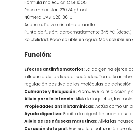
Fórmula molecular: C15H10O5
Peso molecular: 270,24 g/mol
Número CAS: 520-36-5
Aspecto: Polvo cristalino amarillo
Punto de fusión: aproximadamente 345 °C (desc.)
Solubilidad: Poco soluble en agua; Más soluble en
Función:
Efectos antiinflamatorios:
La apigenina ejerce ac
influencia de los lipopolisacáridos. También inhibe 
regulación positiva de las moléculas de adhesión i
Calmante y Relajación:
Promueve la relajación y 
Alivio para la infancia:
Alivia la inquietud, las mol
Propiedades antihistamínicas:
Actúa como un ant
Ayuda digestiva:
Facilita la digestión cuando se
Alivio de las náuseas matutinas:
Alivia las náus
Curación de la piel:
Acelera la cicatrización de ú